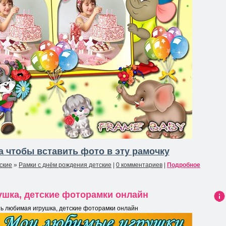
 чтобы вставить фото в эту рамочку
ские
»
Рамки с днём рождения детские
|
0 комментариев
|
Подробное
ушка, детские фоторамки онлайн
Ин
ть любимая игрушка, детские фоторамки онлайн
фо
рма