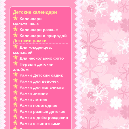
Детские календари
Календари
мультяшные
Календари разные
Календари с природой
Детские рамки
Для младенцев,
малышей
Для нескольких фото
Первый детский
альбом
Рамки Детский садик
Рамки для девочек
Рамки для мальчиков
Рамки зимние
Рамки летние
Рамки новогодние
Рамки разные детские
Рамки с днём рождения
Рамки с животными