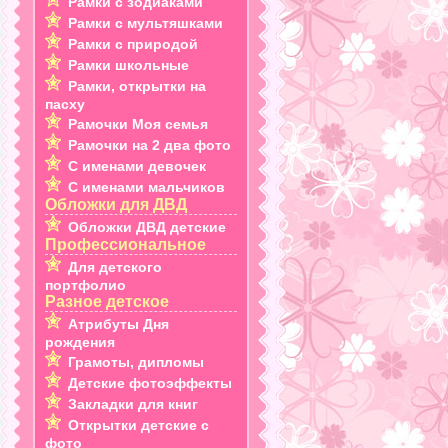
Рамки с зодиаками
Рамки с мультяшками
Рамки с природой
Рамки школьные
Рамки, открытки на
пасху
Рамочки Моя семья
Рамочки на 2 два фото
С именами девочек
С именами мальчиков
Обложки для ДВД
Обложки ДВД детские
Профессиональное
Для детского
портфолио
Разное детское
Атрибуты Дня
рождения
Грамоты, дипломы
Детские фотоэффекты
Закладки для книг
Открытки детские с
фото