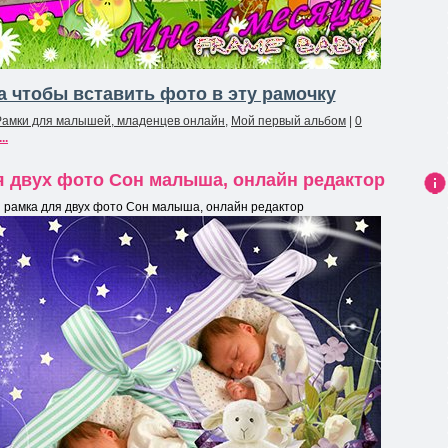
 чтобы вставить фото в эту рамочку
Рамки для малышей, младенцев онлайн
,
Мой первый альбом
|
0
..
я двух фото Сон малыша, онлайн редактор
Ин
 рамка для двух фото Сон малыша, онлайн редактор
фо
рма
ция
к
нов
ост
и