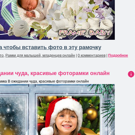
 чтобы вставить фото в эту рамочку
то
,
Рамки для малышей, младенцев онлайн
|
0 комментариев
|
Подробное
ании чуда, красивые фоторамки онлайн
Ин
амка В ожидании чуда, красивые фоторамки онлайн
фо
рма
ция
к
нов
ост
и