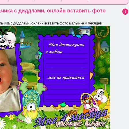
чика с диддлами, онлайн вставить фото
Ин
фо
ьчика с диддлами, онлайн вставить фото мальчика 4 месяцев
рма
ция
к
нов
ост
и