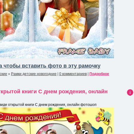
 чтобы вставить фото в эту рамочку
ские
»
Рамки детские новогодние
|
0 комментариев
|
Подробное
ткрытой книги С днем рождения, онлайн
Ин
фо
 виде открытой книги С днем рождения, онлайн фотошоп
рма
ция
к
нов
ост
и