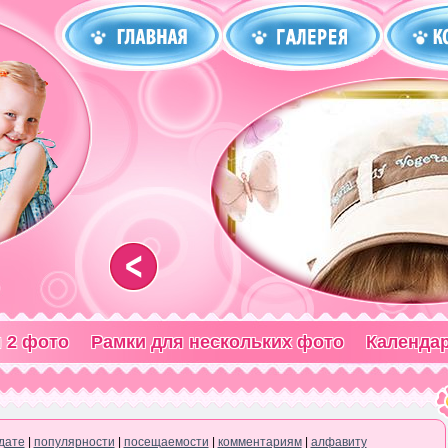
<
 2 фото
Рамки для нескольких фото
Календа
дате
|
популярности
|
посещаемости
|
комментариям
|
алфавиту