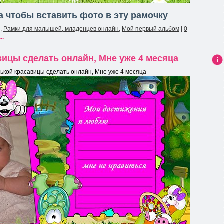
 чтобы вставить фото в эту рамочку
в
,
Рамки для малышей, младенцев онлайн
,
Мой первый альбом
|
0
..
ицы сделать онлайн, Мне уже 4 месяца
Ин
ькой красавицы сделать онлайн, Мне уже 4 месяца
фо
рма
ция
к
нов
ост
и