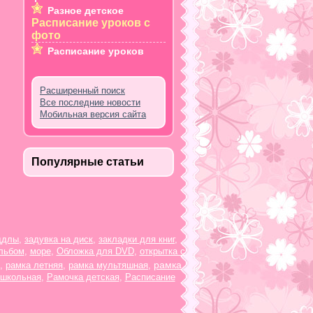
Разное детское
Расписание уроков с
фото
Расписание уроков
Расширенный поиск
Все последние новости
Мобильная версия сайта
Популярные статьи
ддлы
,
задувка на диск
,
закладки для книг
,
льбом
,
море
,
Обложка для DVD
,
открытка с
рамка
,
рамка летняя
,
рамка мультяшная
,
 школьная
,
Рамочка детская
,
Расписание