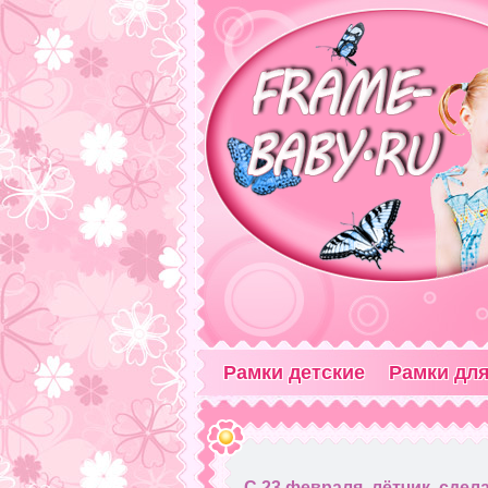
Рамки детские
Рамки для
С 23 февраля, лётчик, сде