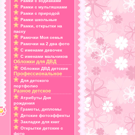
Рамки с зодиаками
Рамки с мультяшками
Рамки с природой
Рамки школьные
Рамки, открытки на
пасху
Рамочки Моя семья
Рамочки на 2 два фото
С именами девочек
С именами мальчиков
Обложки для ДВД
Обложки ДВД детские
Профессиональное
Для детского
портфолио
Разное детское
Атрибуты Дня
рождения
Грамоты, дипломы
Детские фотоэффекты
Закладки для книг
Открытки детские с
фото