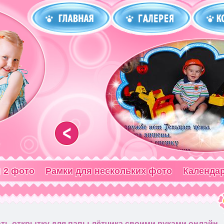
<
 2 фото
Рамки для нескольких фото
Календа
лать открытку для папы лётчика своими руками онлайн