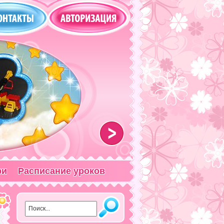
>
ри
Расписание уроков