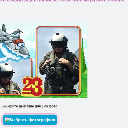
Выберите действие для 1-го фото: