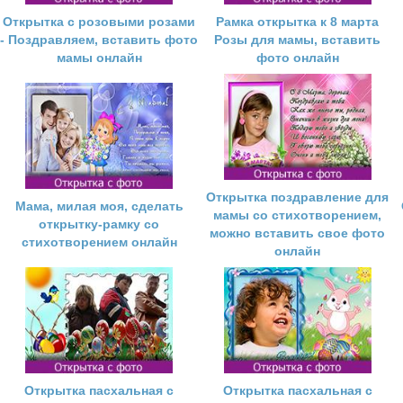
Открытка с розовыми розами
Рамка открытка к 8 марта
- Поздравляем, вставить фото
Розы для мамы, вставить
мамы онлайн
фото онлайн
Открытка поздравление для
Мама, милая моя, сделать
мамы со стихотворением,
открытку-рамку со
можно вставить свое фото
стихотворением онлайн
онлайн
Открытка пасхальная с
Открытка пасхальная с