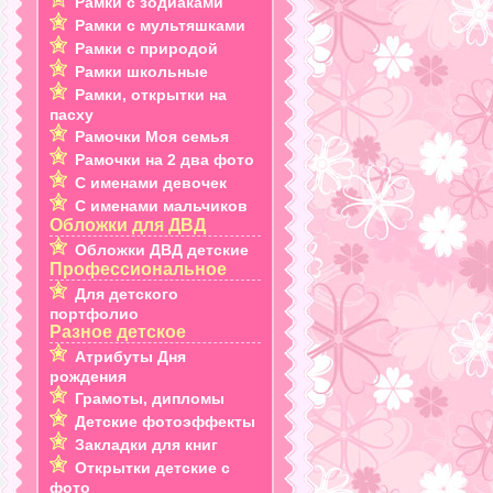
Рамки с зодиаками
Рамки с мультяшками
Рамки с природой
Рамки школьные
Рамки, открытки на
пасху
Рамочки Моя семья
Рамочки на 2 два фото
С именами девочек
С именами мальчиков
Обложки для ДВД
Обложки ДВД детские
Профессиональное
Для детского
портфолио
Разное детское
Атрибуты Дня
рождения
Грамоты, дипломы
Детские фотоэффекты
Закладки для книг
Открытки детские с
фото