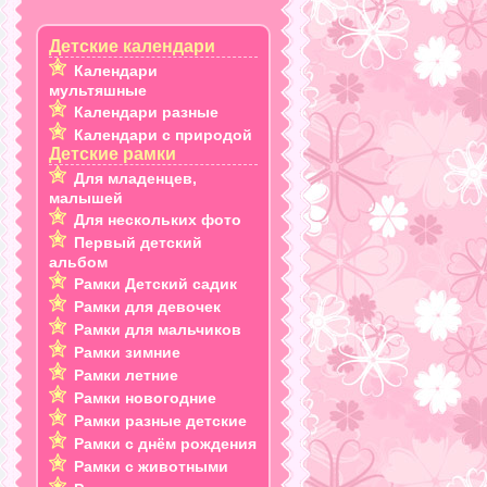
Детские календари
Календари
мультяшные
Календари разные
Календари с природой
Детские рамки
Для младенцев,
малышей
Для нескольких фото
Первый детский
альбом
Рамки Детский садик
Рамки для девочек
Рамки для мальчиков
Рамки зимние
Рамки летние
Рамки новогодние
Рамки разные детские
Рамки с днём рождения
Рамки с животными