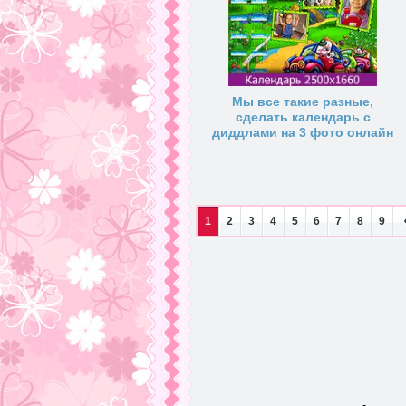
Мы все такие разные,
сделать календарь с
диддлами на 3 фото онлайн
1
2
3
4
5
6
7
8
9
На
д