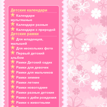
Детские календари
Календари
мультяшные
Календари разные
Календари с природой
Детские рамки
Для младенцев,
малышей
Для нескольких фото
Первый детский
альбом
Рамки Детский садик
Рамки для девочек
Рамки для мальчиков
Рамки зимние
Рамки летние
Рамки новогодние
Рамки разные детские
Рамки с днём рождения
Рамки с животными