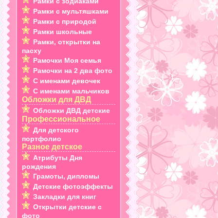
Рамки с зодиаками
Рамки с мультяшками
Рамки с природой
Рамки школьные
Рамки, открытки на
пасху
Рамочки Моя семья
Рамочки на 2 два фото
С именами девочек
С именами мальчиков
Обложки для ДВД
Обложки ДВД детские
Профессиональное
Для детского
портфолио
Разное детское
Атрибуты Дня
рождения
Грамоты, дипломы
Детские фотоэффекты
Закладки для книг
Открытки детские с
фото