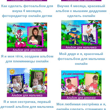
Как сделать фотоальбом для
Внучке 4 месяца, красивый
внука 4 месяцев,
альбом с мышами диддлами
фоторедактор онлайн детям
сделать онлайн
Мой дядя и я, красочный
Я и моя тётя, создаем альбом
фотоальбом для мальчика
для племянницы онлайн
онлайн
Я и моя сестричка, первый
Моя любимая сестрёнка и я,
детский альбом для мальчика
онлайн сделать страничку в