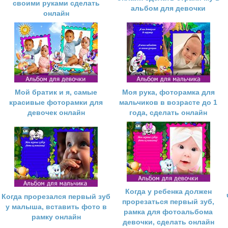
своими руками сделать
альбом для девочки
онлайн
Мой братик и я, самые
Моя рука, фоторамка для
красивые фоторамки для
мальчиков в возрасте до 1
девочек онлайн
года, сделать онлайн
Когда у ребенка должен
Когда прорезался первый зуб
прорезаться первый зуб,
у малыша, вставить фото в
рамка для фотоальбома
рамку онлайн
девочки, сделать онлайн