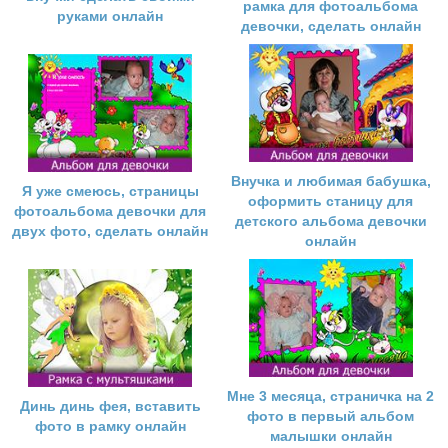
рамка для фотоальбома
руками онлайн
девочки, сделать онлайн
Внучка и любимая бабушка,
Я уже смеюсь, страницы
оформить станицу для
фотоальбома девочки для
детского альбома девочки
двух фото, сделать онлайн
онлайн
Мне 3 месяца, страничка на 2
Динь динь фея, вставить
фото в первый альбом
фото в рамку онлайн
малышки онлайн