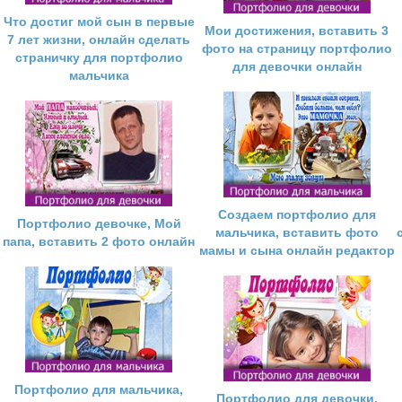
Что достиг мой сын в первые
Мои достижения, вставить 3
7 лет жизни, онлайн сделать
фото на страницу портфолио
страничку для портфолио
для девочки онлайн
мальчика
Создаем портфолио для
Портфолио девочке, Мой
мальчика, вставить фото
папа, вставить 2 фото онлайн
мамы и сына онлайн редактор
Портфолио для мальчика,
Портфолио для девочки,