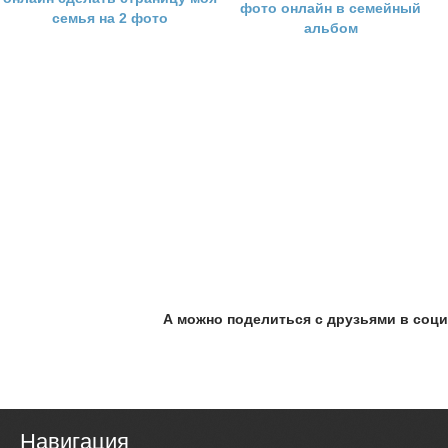
фото онлайн в семейный
семья на 2 фото
альбом
А можно поделиться с друзьями в соци
Навигация