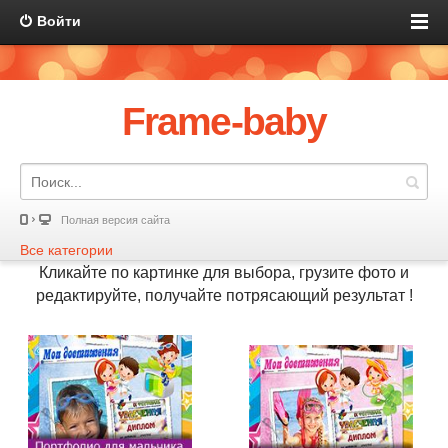
Войти
Frame-baby
Полная версия сайта
Все категории
Кликайте по картинке для выбора, грузите фото и
редактируйте, получайте потрясающий результат !