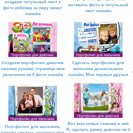
создаем титульный лист с
вставить фото в титульный
фото ребенка за пару минут
лист онлайн
онлайн
Создаем портфолио девочке
Сделать портфолио для
своими руками, страница мои
мальчика дошкольника
увлечения на 4 фото онлайн
онлайн, Мои первые друзья
Вот моя семья главная в ней
Портфолио для мальчика,
Я, сделать рамку девочке на 2
онлайн сделать страницу моя