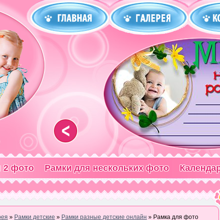
<
 2 фото
Рамки для нескольких фото
Календа
рея
»
Рамки детские
»
Рамки разные детские онлайн
» Рамка для фото