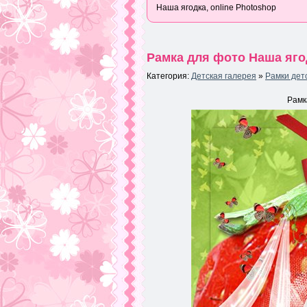
Наша ягодка, online Photoshop
Рамка для фото Наша ягод
Категория:
Детская галерея
»
Рамки дет
Рамк