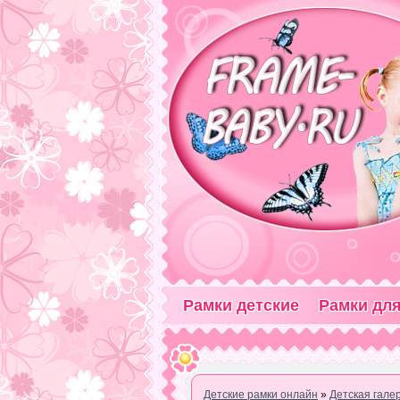
Рамки детские
Рамки для
Детские рамки онлайн
»
Детская гале