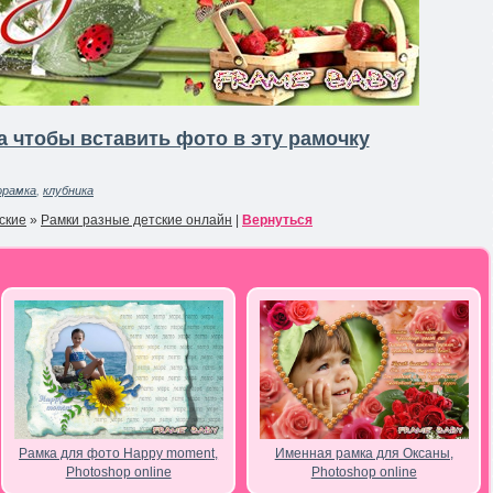
 чтобы вставить фото в эту рамочку
орамка
,
клубника
ские
»
Рамки разные детские онлайн
|
Вернуться
Рамка для фото Happy moment,
Именная рамка для Оксаны,
Photoshop online
Photoshop online