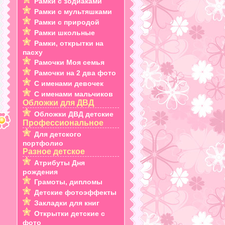
Рамки с зодиаками
Рамки с мультяшками
Рамки с природой
Рамки школьные
Рамки, открытки на
пасху
Рамочки Моя семья
Рамочки на 2 два фото
С именами девочек
С именами мальчиков
Обложки для ДВД
Обложки ДВД детские
Профессиональное
Для детского
портфолио
Разное детское
Атрибуты Дня
рождения
Грамоты, дипломы
Детские фотоэффекты
Закладки для книг
Открытки детские с
фото