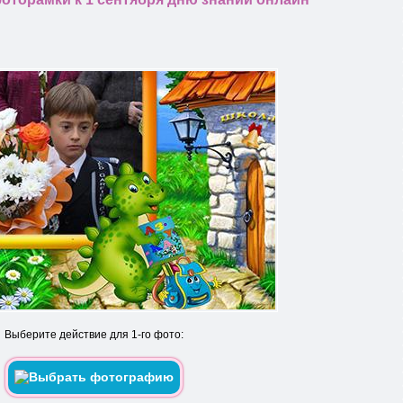
Выберите действие для 1-го фото: