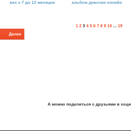
вес с 7 до 12 месяцев
альбом девочки онлайн
1
2
3
4
5
6
7
8
9
10
...
19
Далее
А можно поделиться с друзьями в соци