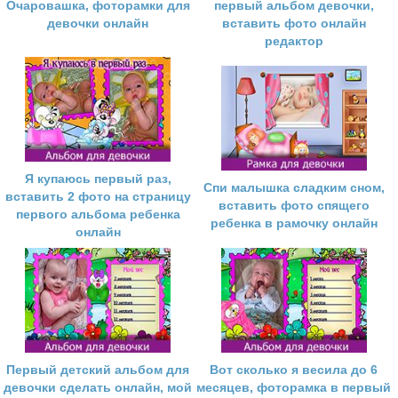
Очаровашка, фоторамки для
первый альбом девочки,
девочки онлайн
вставить фото онлайн
редактор
Я купаюсь первый раз,
Спи малышка сладким сном,
вставить 2 фото на страницу
вставить фото спящего
первого альбома ребенка
ребенка в рамочку онлайн
онлайн
Первый детский альбом для
Вот сколько я весила до 6
девочки сделать онлайн, мой
месяцев, фоторамка в первый