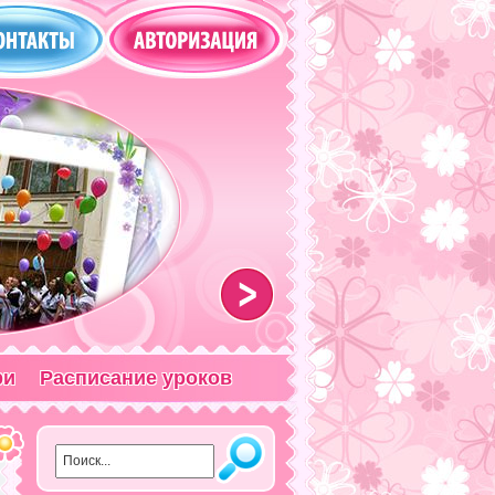
>
ри
Расписание уроков