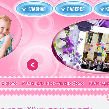
<
 2 фото
Рамки для нескольких фото
Календа
рь на январь 2013 года, вставить фото онлайн