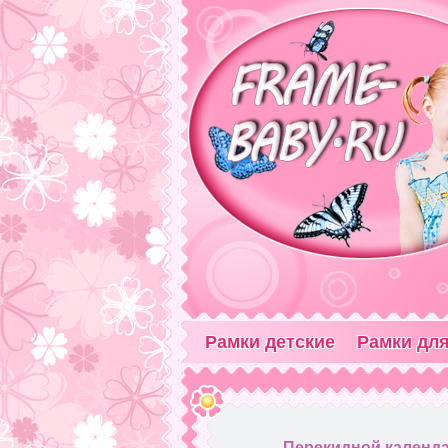
Рамки детские
Рамки для
Перекидной календа