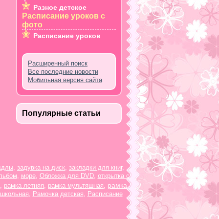
Разное детское
Расписание уроков с
фото
Расписание уроков
Расширенный поиск
Все последние новости
Мобильная версия сайта
Популярные статьи
ддлы
,
задувка на диск
,
закладки для книг
,
льбом
,
море
,
Обложка для DVD
,
открытка с
рамка
,
рамка летняя
,
рамка мультяшная
,
 школьная
,
Рамочка детская
,
Расписание