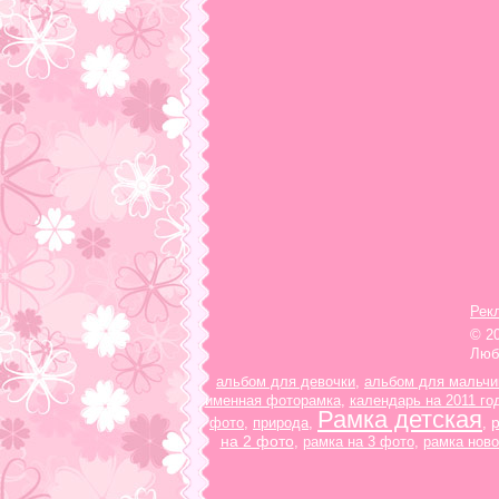
Рек
© 2
Люб
альбом для девочки
,
альбом для мальчи
именная фоторамка
,
календарь на 2011 го
Рамка детская
фото
,
природа
,
,
на 2 фото
,
рамка на 3 фото
,
рамка ново