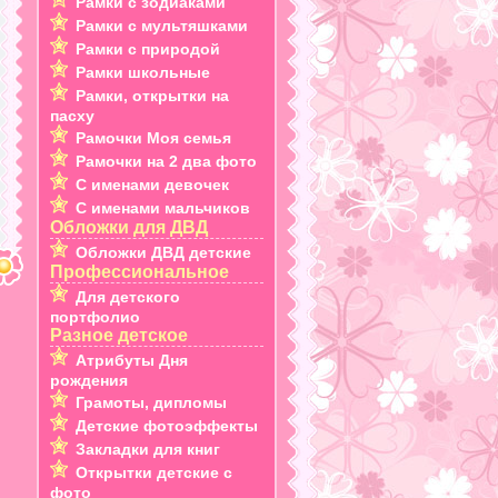
Рамки с зодиаками
Рамки с мультяшками
Рамки с природой
Рамки школьные
Рамки, открытки на
пасху
Рамочки Моя семья
Рамочки на 2 два фото
С именами девочек
С именами мальчиков
Обложки для ДВД
Обложки ДВД детские
Профессиональное
Для детского
портфолио
Разное детское
Атрибуты Дня
рождения
Грамоты, дипломы
Детские фотоэффекты
Закладки для книг
Открытки детские с
фото