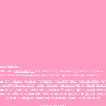
ламодателям
010 - 2026
Frame-Baby.ru
Все работы созданы только для этого сервиса.
ое копирование материалов либо самого сервиса уголовно наказуемо.
ка
,
год Дракона
,
девочка
,
дед мороз
,
день рождения
,
Детская рамка
,
ди
д
,
календарь на 2012 год
,
Лето
,
мальчик
,
Маша и медведь
,
мой первый а
рамка для девочки
,
рамка для мальчика
,
Рамка для фото
,
рамка зимняя
годняя
,
рамка с животными
,
рамка с зодиаком
,
рамка с природой
,
рамка
уроков
,
смешарики
,
фотоэффект детский
,
школьное расписание
Показать все теги