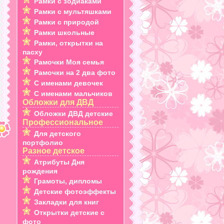
Рамки с зодиаками
Рамки с мультяшками
Рамки с природой
Рамки школьные
Рамки, открытки на
пасху
Рамочки Моя семья
Рамочки на 2 два фото
С именами девочек
С именами мальчиков
Обложки для ДВД
Обложки ДВД детские
Профессиональное
Для детского
портфолио
Разное детское
Атрибуты Дня
рождения
Грамоты, дипломы
Детские фотоэффекты
Закладки для книг
Открытки детские с
фото