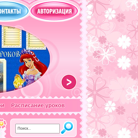
>
ри
Расписание уроков