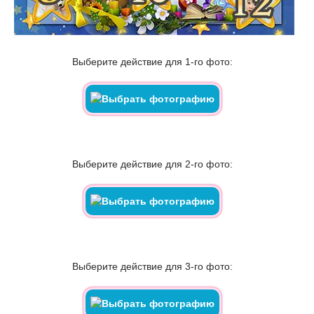
Выберите действие для 1-го фото:
Выберите действие для 2-го фото:
Выберите действие для 3-го фото: