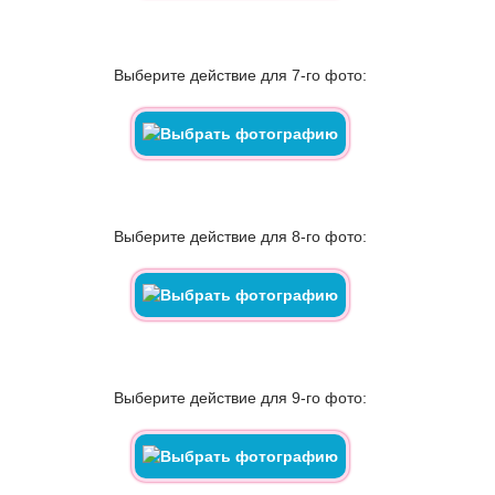
Выберите действие для 7-го фото:
Выберите действие для 8-го фото:
Выберите действие для 9-го фото: