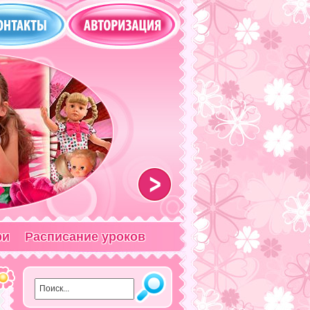
>
ри
Расписание уроков