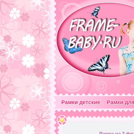
Рамки детские
Рамки для
Рамка на 3 фо