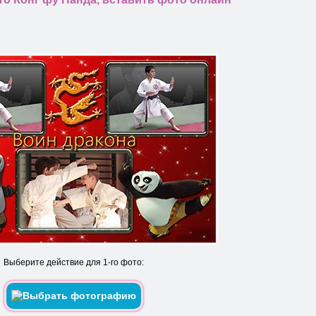
Выберите действие для 1-го фото: