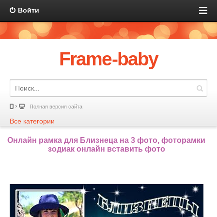
Войти
Frame-baby
Полная версия сайта
Все категории
Онлайн рамка для Близнеца на 3 фото, фоторамки
зодиак онлайн вставить фото