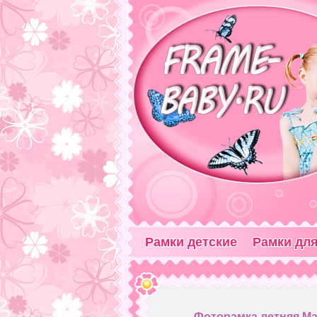
Рамки детские
Рамки для
Фоторамка летняя М