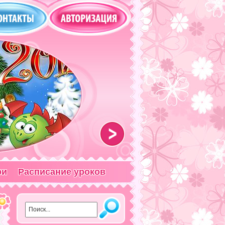
>
ри
Расписание уроков