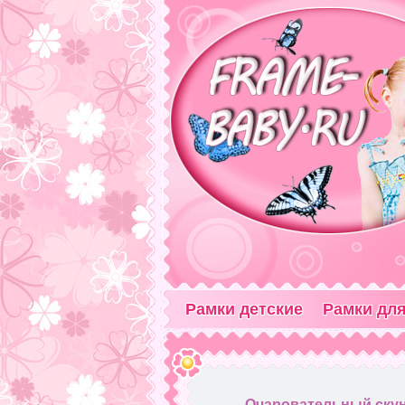
Рамки детские
Рамки для
Очаровательный скунс