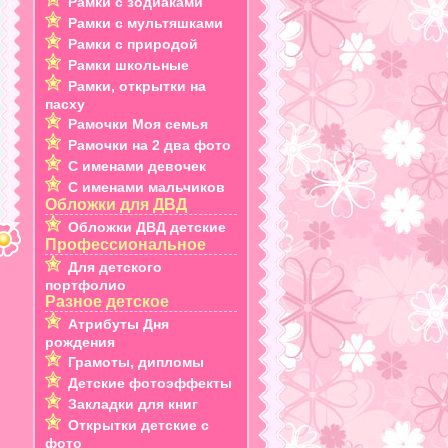
Рамки с зодиаками
Рамки с мультяшками
Рамки с природой
Рамки школьные
Рамки, открытки на
пасху
Рамочки Моя семья
Рамочки на 2 два фото
С именами девочек
С именами мальчиков
Обложки для ДВД
Обложки ДВД детские
Профессиональное
Для детского
портфолио
Разное детское
Атрибуты Дня
рождения
Грамоты, дипломы
Детские фотоэффекты
Закладки для книг
Открытки детские с
фото