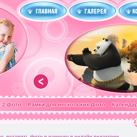
<
 2 фото
Рамки для нескольких фото
Календа
, вставить фото в рамочку в онлайн редакторе