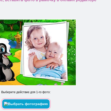
Выберите действие для 1-го фото: