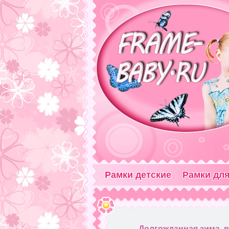
Рамки детские
Рамки для
Долгожданная зима, 