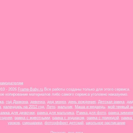
ламодателям
010 - 2026
Frame-Baby.ru
Все работы созданы только для этого сервиса.
ое копирование материалов либо самого сервиса уголовно наказуемо.
ка
,
год Дракона
,
девочка
,
дед мороз
,
день рождения
,
Детская рамка
,
ди
д
,
календарь на 2012 год
,
Лето
,
мальчик
,
Маша и медведь
,
мой первый а
рамка для девочки
,
рамка для мальчика
,
Рамка для фото
,
рамка зимняя
годняя
,
рамка с животными
,
рамка с зодиаком
,
рамка с природой
,
рамка
уроков
,
смешарики
,
фотоэффект детский
,
школьное расписание
Показать все теги