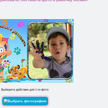
Выберите действие для 1-го фото: