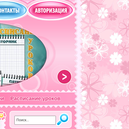
>
ри
Расписание уроков