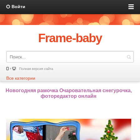
Войти
Frame-baby
Полная версия сайта
Все категории
Новогодняя рамочка Очаровательная снегурочка,
фоторедактор онлайн