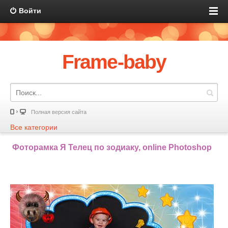
Войти
Frame-baby
Полная версия сайта
Все категории
Фоторамка Я Телец по зодиаку, online Photoshop