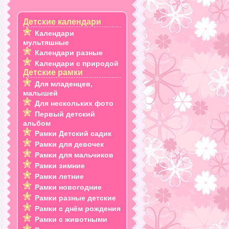
Детские календари
Календари
мультяшные
Календари разные
Календари с природой
Детские рамки
Для младенцев,
малышей
Для нескольких фото
Первый детский
альбом
Рамки Детский садик
Рамки для девочек
Рамки для мальчиков
Рамки зимние
Рамки летние
Рамки новогодние
Рамки разные детские
Рамки с днём рождения
Рамки с животными