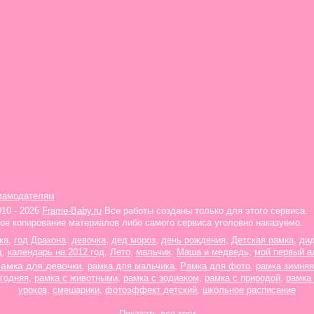
ламодателям
010 - 2026
Frame-Baby.ru
Все работы созданы только для этого сервиса.
ое копирование материалов либо самого сервиса уголовно наказуемо.
ка
,
год Дракона
,
девочка
,
дед мороз
,
день рождения
,
Детская рамка
,
ди
д
,
календарь на 2012 год
,
Лето
,
мальчик
,
Маша и медведь
,
мой первый а
рамка для девочки
,
рамка для мальчика
,
Рамка для фото
,
рамка зимняя
годняя
,
рамка с животными
,
рамка с зодиаком
,
рамка с природой
,
рамка
уроков
,
смешарики
,
фотоэффект детский
,
школьное расписание
Показать все теги