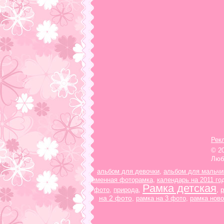
Рек
© 2
Люб
альбом для девочки
,
альбом для мальчи
именная фоторамка
,
календарь на 2011 го
Рамка детская
фото
,
природа
,
,
на 2 фото
,
рамка на 3 фото
,
рамка ново