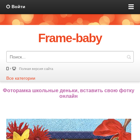
Войти
Frame-baby
Полная версия сайта
Все категории
Фоторамка школьные деньки, вставить свою фотку
онлайн