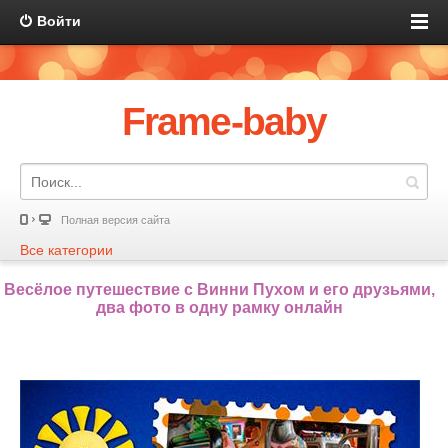
Войти
Frame-baby
Полная версия сайта
Все категории
Весёлое путешествие с Винни Пухом и его друзьями,
два фото в одну рамку онлайн