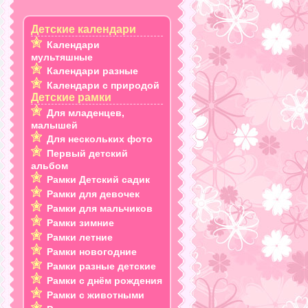
Детские календари
Календари
мультяшные
Календари разные
Календари с природой
Детские рамки
Для младенцев,
малышей
Для нескольких фото
Первый детский
альбом
Рамки Детский садик
Рамки для девочек
Рамки для мальчиков
Рамки зимние
Рамки летние
Рамки новогодние
Рамки разные детские
Рамки с днём рождения
Рамки с животными