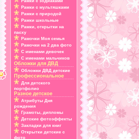
Рамки с зодиаками
Рамки с мультяшками
Рамки с природой
Рамки школьные
Рамки, открытки на
пасху
Рамочки Моя семья
Рамочки на 2 два фото
С именами девочек
С именами мальчиков
Обложки для ДВД
Обложки ДВД детские
Профессиональное
Для детского
портфолио
Разное детское
Атрибуты Дня
рождения
Грамоты, дипломы
Детские фотоэффекты
Закладки для книг
Открытки детские с
фото