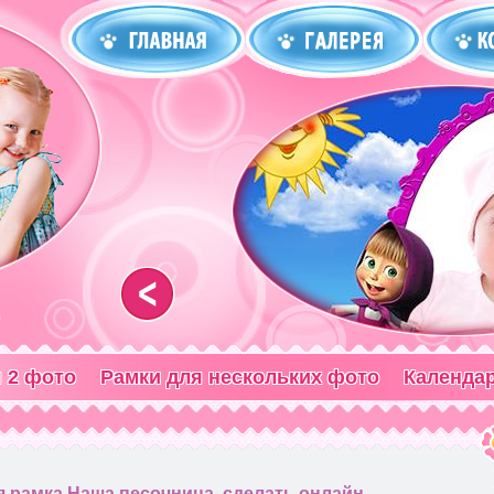
<
 2 фото
Рамки для нескольких фото
Календа
я рамка Наша песочница, сделать онлайн