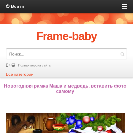
Войти
Frame-baby
Полная версия сайта
Все категории
Новогодняя рамка Маша и медведь, вставить фото
самому