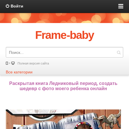
Войти
Frame-baby
Полная версия сайта
Все категории
Раскрытая книга Ледниковый период, создать
шедевр с фото моего ребенка онлайн