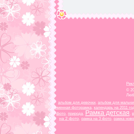
Рек
© 2
Люб
альбом для девочки
,
альбом для мальчи
именная фоторамка
,
календарь на 2011 го
Рамка детская
фото
,
природа
,
,
на 2 фото
,
рамка на 3 фото
,
рамка ново