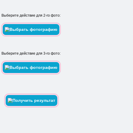
Выберите действие для 2-го фото:
Выберите действие для 3-го фото: