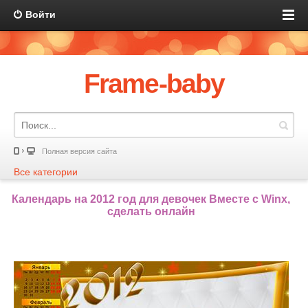
Войти
Frame-baby
Полная версия сайта
Все категории
Календарь на 2012 год для девочек Вместе с Winx,
сделать онлайн