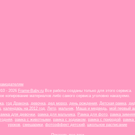
ламодателям
010 - 2026
Frame-Baby.ru
Все работы созданы только для этого сервиса.
ое копирование материалов либо самого сервиса уголовно наказуемо.
ка
,
год Дракона
,
девочка
,
дед мороз
,
день рождения
,
Детская рамка
,
ди
д
,
календарь на 2012 год
,
Лето
,
мальчик
,
Маша и медведь
,
мой первый а
рамка для девочки
,
рамка для мальчика
,
Рамка для фото
,
рамка зимняя
годняя
,
рамка с животными
,
рамка с зодиаком
,
рамка с природой
,
рамка
уроков
,
смешарики
,
фотоэффект детский
,
школьное расписание
Показать все теги