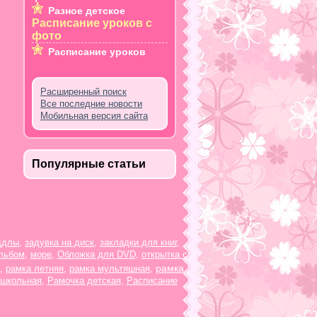
Разное детское
Расписание уроков с
фото
Расписание уроков
Расширенный поиск
Все последние новости
Мобильная версия сайта
Популярные статьи
ддлы
,
задувка на диск
,
закладки для книг
,
льбом
,
море
,
Обложка для DVD
,
открытка с
рамка
,
рамка летняя
,
рамка мультяшная
,
 школьная
,
Рамочка детская
,
Расписание