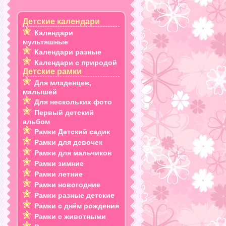
Детские календари
Календари
мультяшные
Календари разные
Календари с природой
Детские рамки
Для младенцев,
малышей
Для нескольких фото
Первый детский
альбом
Рамки Детский садик
Рамки для девочек
Рамки для мальчиков
Рамки зимние
Рамки летние
Рамки новогодние
Рамки разные детские
Рамки с днём рождения
Рамки с животными