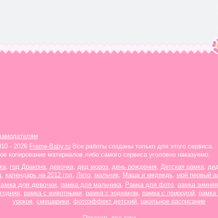
ламодателям
010 - 2026
Frame-Baby.ru
Все работы созданы только для этого сервиса.
ое копирование материалов либо самого сервиса уголовно наказуемо.
ка
,
год Дракона
,
девочка
,
дед мороз
,
день рождения
,
Детская рамка
,
ди
д
,
календарь на 2012 год
,
Лето
,
мальчик
,
Маша и медведь
,
мой первый а
рамка для девочки
,
рамка для мальчика
,
Рамка для фото
,
рамка зимняя
годняя
,
рамка с животными
,
рамка с зодиаком
,
рамка с природой
,
рамка
уроков
,
смешарики
,
фотоэффект детский
,
школьное расписание
Показать все теги