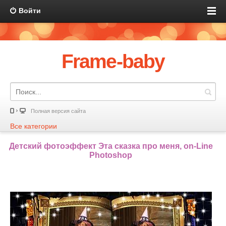
Войти
Frame-baby
Полная версия сайта
Все категории
Детский фотоэффект Эта сказка про меня, on-Line
Photoshop