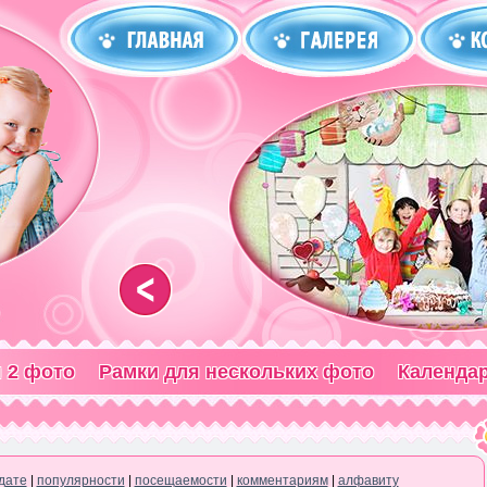
<
 2 фото
Рамки для нескольких фото
Календа
дате
|
популярности
|
посещаемости
|
комментариям
|
алфавиту