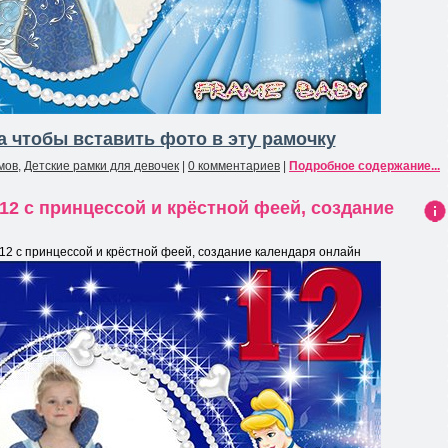
 чтобы вставить фото в эту рамочку
мов
,
Детские рамки для девочек
|
0 комментариев
|
Подробное содержание...
12 с принцессой и крёстной феей, создание
Ин
фо
12 с принцессой и крёстной феей, создание календаря онлайн
рма
ция
к
нов
ост
и