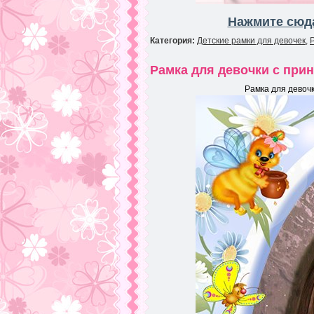
Нажмите сюда
Категория:
Детские рамки для девочек
,
Рамка для девочки с при
Рамка для девоч