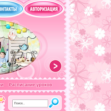
>
ри
Расписание уроков