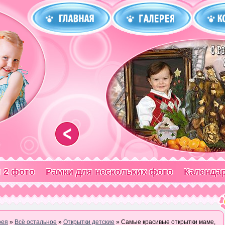
<
 2 фото
Рамки для нескольких фото
Календа
рея
»
Всё остальное
»
Открытки детские
» Самые красивые открытки маме,