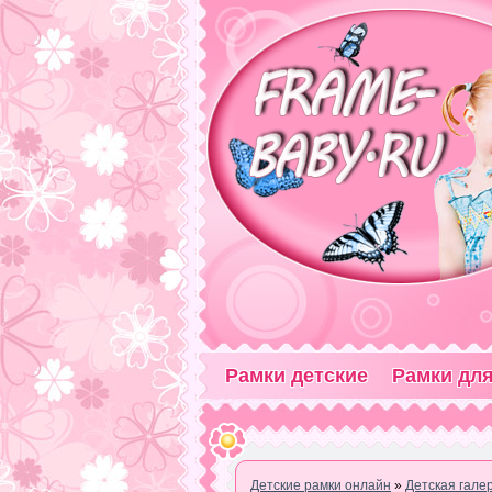
Рамки детские
Рамки для
Детские рамки онлайн
»
Детская гале