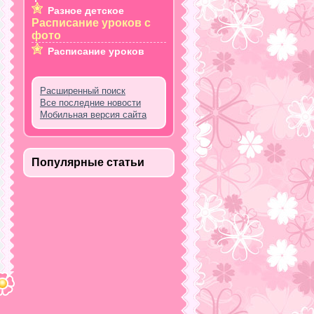
Разное детское
Расписание уроков с
фото
Расписание уроков
Расширенный поиск
Все последние новости
Мобильная версия сайта
Популярные статьи