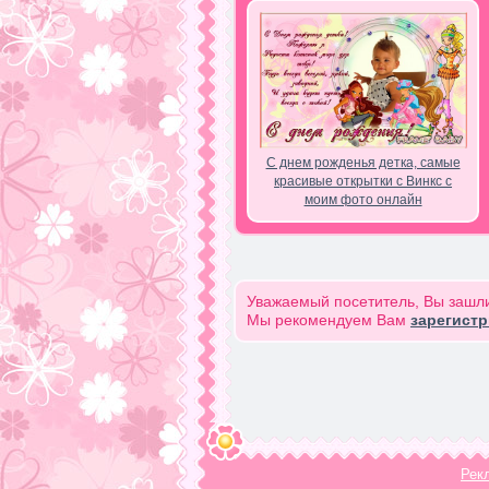
С днем рожденья детка, самые
красивые открытки с Винкс с
моим фото онлайн
Уважаемый посетитель, Вы зашли
Мы рекомендуем Вам
зарегист
Рек