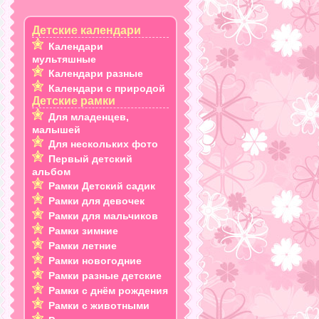
Детские календари
Календари
мультяшные
Календари разные
Календари с природой
Детские рамки
Для младенцев,
малышей
Для нескольких фото
Первый детский
альбом
Рамки Детский садик
Рамки для девочек
Рамки для мальчиков
Рамки зимние
Рамки летние
Рамки новогодние
Рамки разные детские
Рамки с днём рождения
Рамки с животными