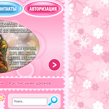
>
ри
Расписание уроков