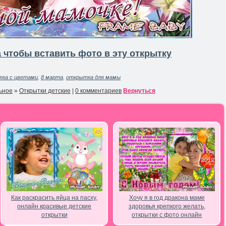
 чтобы вставить фото в эту открытку
ка с цветами
,
8 марта
,
открытка для мамы
ьное
»
Открытки детские
|
0 комментариев
Вернуться
Как раскрасить яйца на пасху,
Хочу я в год дракона маме
онлайн красивые детские
здоровья крепкого желать,
открытки
открытки с фото онлайн