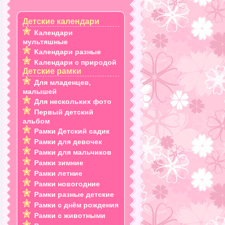
Детские календари
Календари
мультяшные
Календари разные
Календари с природой
Детские рамки
Для младенцев,
малышей
Для нескольких фото
Первый детский
альбом
Рамки Детский садик
Рамки для девочек
Рамки для мальчиков
Рамки зимние
Рамки летние
Рамки новогодние
Рамки разные детские
Рамки с днём рождения
Рамки с животными