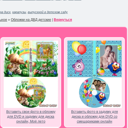
на диск
,
карапузы
,
выпускной в детском саду
ьное
»
Обложки на ДВД детские
|
Вернуться
Вставить свои фото в обложку
Вставить фото в задувку для
для DVD и задувку для диска
диска и обложку для DVD со
онлайн, Моё лето
смешариками онлайн