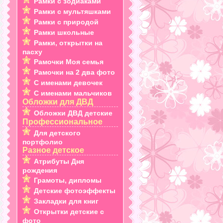
Рамки с зодиаками
Рамки с мультяшками
Рамки с природой
Рамки школьные
Рамки, открытки на
пасху
Рамочки Моя семья
Рамочки на 2 два фото
С именами девочек
С именами мальчиков
Обложки для ДВД
Обложки ДВД детские
Профессиональное
Для детского
портфолио
Разное детское
Атрибуты Дня
рождения
Грамоты, дипломы
Детские фотоэффекты
Закладки для книг
Открытки детские с
фото