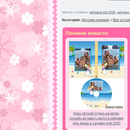
Метки к статье:
обложка для DVD
,
задувка 
Категория:
Детская галерея
»
Всё остал
Похожие новости:
Наш летний отдых на море,
онлайн вставить фото в обложку
для диска и задувку для DVD