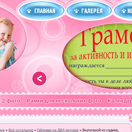
<
 2 фото
Рамки для нескольких фото
Календа
рея
»
Всё остальное
»
Обложки на ДВД детские
» Выпускной из садика,