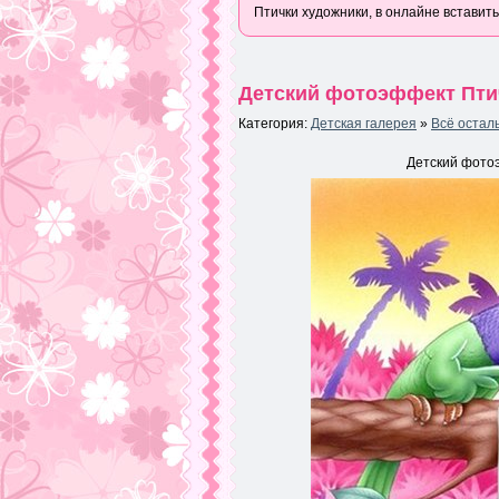
Птички художники, в онлайне вставит
Детский фотоэффект Птич
Категория:
Детская галерея
»
Всё остал
Детский фотоэ