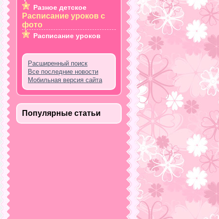
Разное детское
Расписание уроков с
фото
Расписание уроков
Расширенный поиск
Все последние новости
Мобильная версия сайта
Популярные статьи