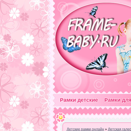
Рамки детские
Рамки для
Детские рамки онлайн
»
Детская гале