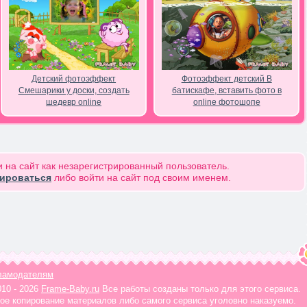
Детский фотоэффект
Фотоэффект детский В
Смешарики у доски, создать
батискафе, вставить фото в
шедевр online
online фотошопе
 на сайт как незарегистрированный пользователь.
рироваться
либо войти на сайт под своим именем.
ламодателям
010 - 2026
Frame-Baby.ru
Все работы созданы только для этого сервиса.
ое копирование материалов либо самого сервиса уголовно наказуемо.