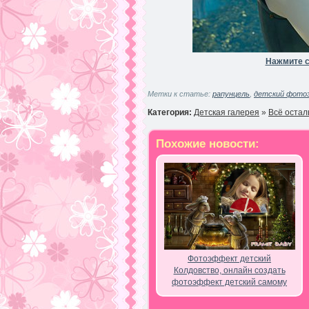
Нажмите с
Метки к статье:
рапунцель
,
детский фото
Категория:
Детская галерея
»
Всё остал
Похожие новости:
Фотоэффект детский
Колдовство, онлайн создать
фотоэффект детский самому