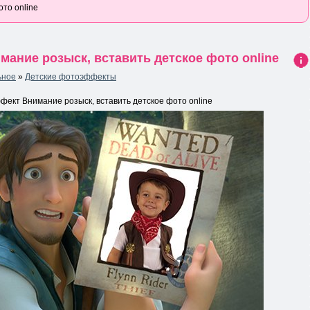
то online
ание розыск, вставить детское фото online
Ин
ьное
»
Детские фотоэффекты
фо
рма
ект Внимание розыск, вставить детское фото online
ция
к
нов
ост
и