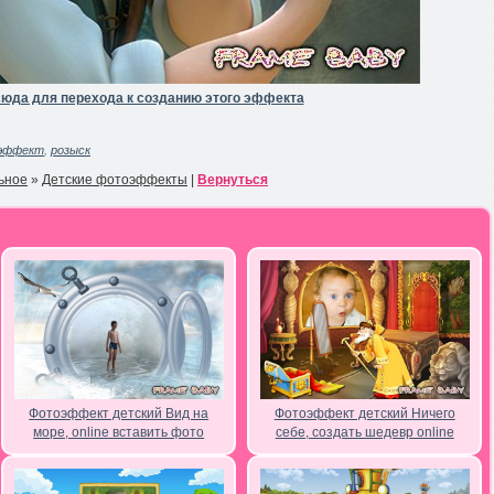
юда для перехода к созданию этого эффекта
эффект
,
розыск
ьное
»
Детские фотоэффекты
|
Вернуться
Фотоэффект детский Вид на
Фотоэффект детский Ничего
море, online вставить фото
себе, создать шедевр online