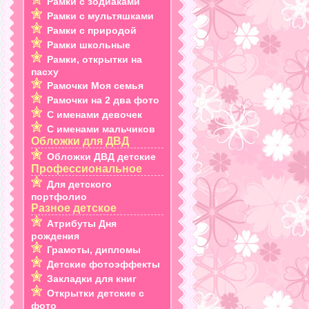
Рамки с зодиаками
Рамки с мультяшками
Рамки с природой
Рамки школьные
Рамки, открытки на
пасху
Рамочки Моя семья
Рамочки на 2 два фото
С именами девочек
С именами мальчиков
Обложки для ДВД
Обложки ДВД детские
Профессиональное
Для детского
портфолио
Разное детское
Атрибуты Дня
рождения
Грамоты, дипломы
Детские фотоэффекты
Закладки для книг
Открытки детские с
фото