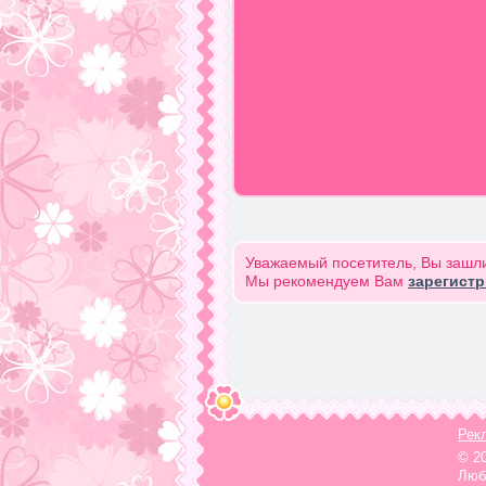
Уважаемый посетитель, Вы зашли
Мы рекомендуем Вам
зарегист
Рек
© 2
Люб