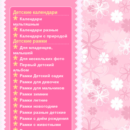
Детские календари
Календари
мультяшные
Календари разные
Календари с природой
Детские рамки
Для младенцев,
малышей
Для нескольких фото
Первый детский
альбом
Рамки Детский садик
Рамки для девочек
Рамки для мальчиков
Рамки зимние
Рамки летние
Рамки новогодние
Рамки разные детские
Рамки с днём рождения
Рамки с животными