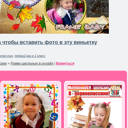
 чтобы вставить фото в эту виньетку
классник
,
первый раз в 1 класс
ские
»
Рамки школьные в онлайн
|
Вернуться