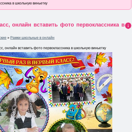
ассника в школьную виньетку
асс, онлайн вставить фото первоклассника в
Ин
фо
ские
»
Рамки школьные в онлайн
рма
ция
к
сс, онлайн вставить фото первоклассника в школьную виньетку
нов
ост
и