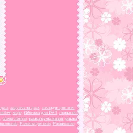
ддлы
,
задувка на диск
,
закладки для книг
,
льбом
,
море
,
Обложка для DVD
,
открытка с
рамка
,
рамка летняя
,
рамка мультяшная
,
 школьная
,
Рамочка детская
,
Расписание