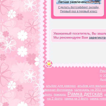
Сделать фотоэффект онлайн,
Первый раз в первый класс
Уважаемый посетитель, Вы зашли
Мы рекомендуем Вам
зарегист
Рек
© 2
Люб
альбом для девочки
,
альбом для мальчи
именная фоторамка
,
календарь на 2011 го
Рамка детская
фото
,
природа
,
,
на 2 фото
,
рамка на 3 фото
,
рамка ново