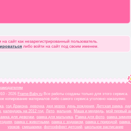
 на сайт как незарегистрированный пользователь.
рироваться
либо войти на сайт под своим именем.
ламодателям
010 - 2026
Frame-Baby.ru
Все работы созданы только для этого сервиса.
ое копирование материалов либо самого сервиса уголовно наказуемо.
ка
,
год Дракона
,
девочка
,
дед мороз
,
день рождения
,
Детская рамка
,
ди
д
,
календарь на 2012 год
,
Лето
,
мальчик
,
Маша и медведь
,
мой первый а
рамка для девочки
,
рамка для мальчика
,
Рамка для фото
,
рамка зимняя
годняя
,
рамка с животными
,
рамка с зодиаком
,
рамка с природой
,
рамка
уроков
,
смешарики
,
фотоэффект детский
,
школьное расписание