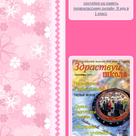
сентября на память
первокласснику онлайн, Я иду в
1 класс