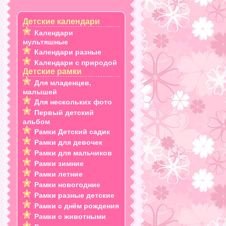
Детские календари
Календари
мультяшные
Календари разные
Календари с природой
Детские рамки
Для младенцев,
малышей
Для нескольких фото
Первый детский
альбом
Рамки Детский садик
Рамки для девочек
Рамки для мальчиков
Рамки зимние
Рамки летние
Рамки новогодние
Рамки разные детские
Рамки с днём рождения
Рамки с животными