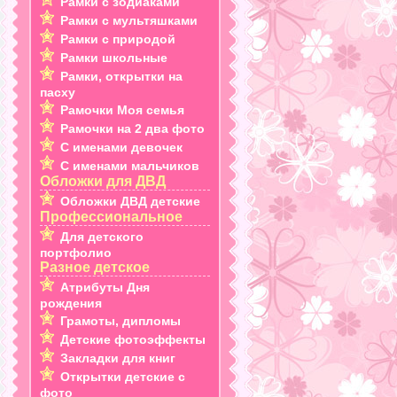
Рамки с зодиаками
Рамки с мультяшками
Рамки с природой
Рамки школьные
Рамки, открытки на
пасху
Рамочки Моя семья
Рамочки на 2 два фото
С именами девочек
С именами мальчиков
Обложки для ДВД
Обложки ДВД детские
Профессиональное
Для детского
портфолио
Разное детское
Атрибуты Дня
рождения
Грамоты, дипломы
Детские фотоэффекты
Закладки для книг
Открытки детские с
фото