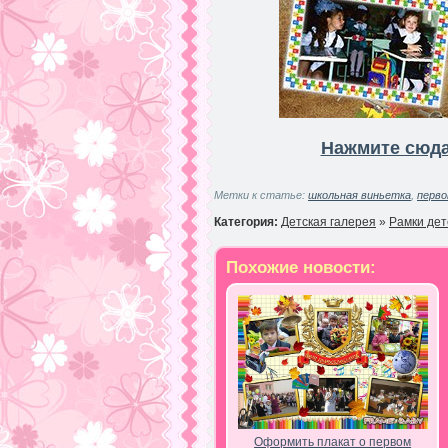
Нажмите сюда
Метки к статье:
школьная виньетка
,
перво
Категория:
Детская галерея
»
Рамки дет
Похожие новости:
Оформить плакат о первом