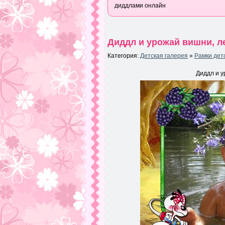
диддлами онлайн
Диддл и урожай вишни, л
Категория:
Детская галерея
»
Рамки дет
Диддл и у