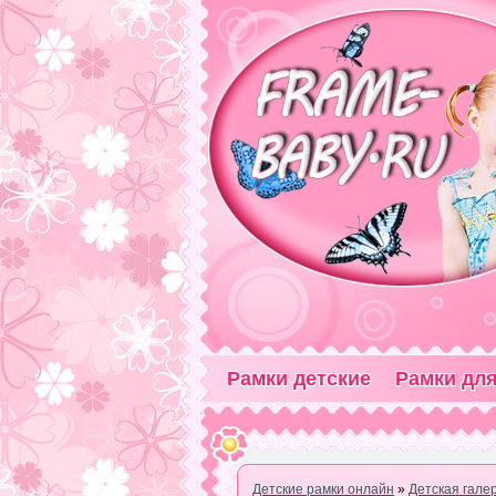
Рамки детские
Рамки для
Детские рамки онлайн
»
Детская гале