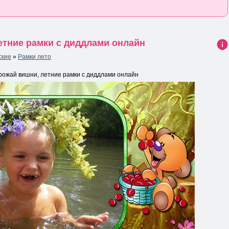
етние рамки с диддлами онлайн
Ин
ские
»
Рамки лето
фо
рма
рожай вишни, летние рамки с диддлами онлайн
ция
к
нов
ост
и