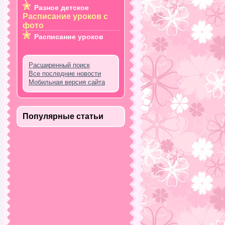
Разное детское
Расписание уроков с
фото
Расписание уроков
Расширенный поиск
Все последние новости
Мобильная версия сайта
Популярные статьи