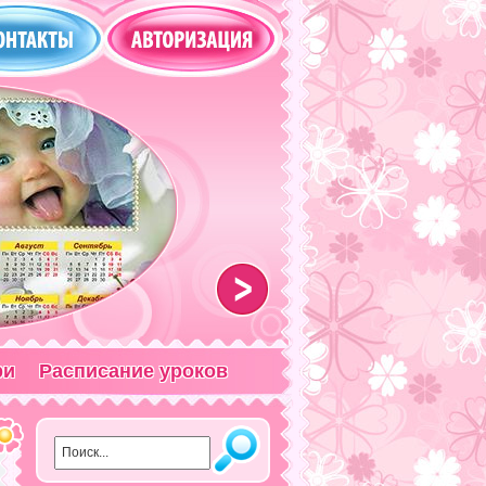
>
ри
Расписание уроков