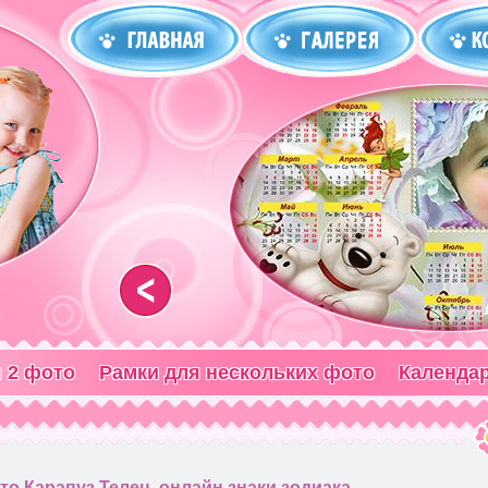
<
 2 фото
Рамки для нескольких фото
Календа
то Карапуз Телец, онлайн знаки зодиака