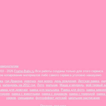
ламодателям
010 - 2026
Frame-Baby.ru
Все работы созданы только для этого сервиса.
ое копирование материалов либо самого сервиса уголовно наказуемо.
ка
,
год Дракона
,
девочка
,
дед мороз
,
день рождения
,
Детская рамка
,
ди
д
,
календарь на 2012 год
,
Лето
,
мальчик
,
Маша и медведь
,
мой первый а
рамка для девочки
,
рамка для мальчика
,
Рамка для фото
,
рамка зимняя
годняя
,
рамка с животными
,
рамка с зодиаком
,
рамка с природой
,
рамка
уроков
,
смешарики
,
фотоэффект детский
,
школьное расписание
Показать все теги