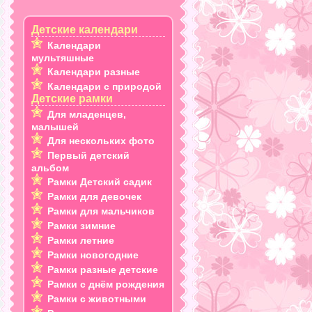
Детские календари
Календари
мультяшные
Календари разные
Календари с природой
Детские рамки
Для младенцев,
малышей
Для нескольких фото
Первый детский
альбом
Рамки Детский садик
Рамки для девочек
Рамки для мальчиков
Рамки зимние
Рамки летние
Рамки новогодние
Рамки разные детские
Рамки с днём рождения
Рамки с животными