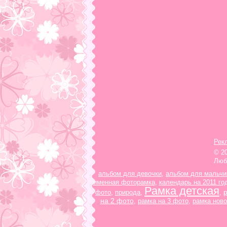
Рек
© 2
Люб
альбом для девочки
,
альбом для мальчи
именная фоторамка
,
календарь на 2011 го
Рамка детская
фото
,
природа
,
,
на 2 фото
,
рамка на 3 фото
,
рамка ново