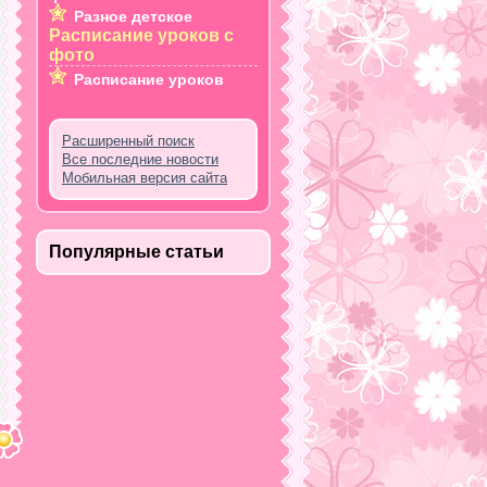
Разное детское
Расписание уроков с
фото
Расписание уроков
Расширенный поиск
Все последние новости
Мобильная версия сайта
Популярные статьи