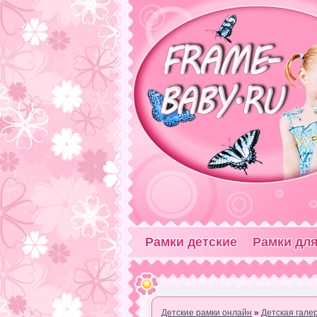
Рамки детские
Рамки для
Детские рамки онлайн
»
Детская гале