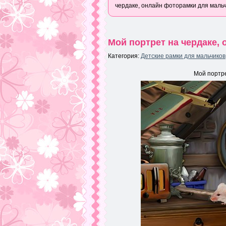
чердаке, онлайн фоторамки для маль
Мой портрет на чердаке,
Категория:
Детские рамки для мальчиков
Мой портре