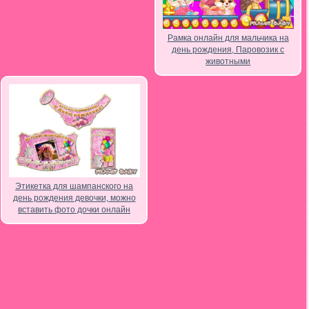
Рамка онлайн для мальчика на
день рождения, Паровозик с
животными
Этикетка для шампанского на
день рождения девочки, можно
вставить фото дочки онлайн