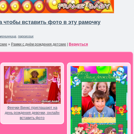
 чтобы вставить фото в эту рамочку
менинница
,
паровозик
ские
»
Рамки с днём рождения детские
|
Вернуться
Феечки Винкс приглашают на
день рождения девочки, онлайн
вставить фото