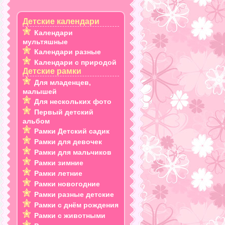
Детские календари
Календари
мультяшные
Календари разные
Календари с природой
Детские рамки
Для младенцев,
малышей
Для нескольких фото
Первый детский
альбом
Рамки Детский садик
Рамки для девочек
Рамки для мальчиков
Рамки зимние
Рамки летние
Рамки новогодние
Рамки разные детские
Рамки с днём рождения
Рамки с животными