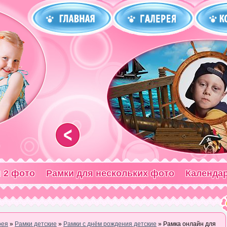
<
 2 фото
Рамки для нескольких фото
Календа
рея
»
Рамки детские
»
Рамки с днём рождения детские
» Рамка онлайн для