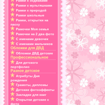
Рамки с зодиаками
Рамки с мультяшками
Рамки с природой
Рамки школьные
Рамки, открытки на
пасху
Рамочки Моя семья
Рамочки на 2 два фото
С именами девочек
С именами мальчиков
Обложки для ДВД
Обложки ДВД детские
Профессиональное
Для детского
портфолио
Разное детское
Атрибуты Дня
рождения
Грамоты, дипломы
Детские фотоэффекты
Закладки для книг
Открытки детские с
фото