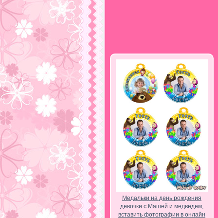
Медальки на день рождения
девочки с Машей и медведем,
вставить фотографии в онлайн