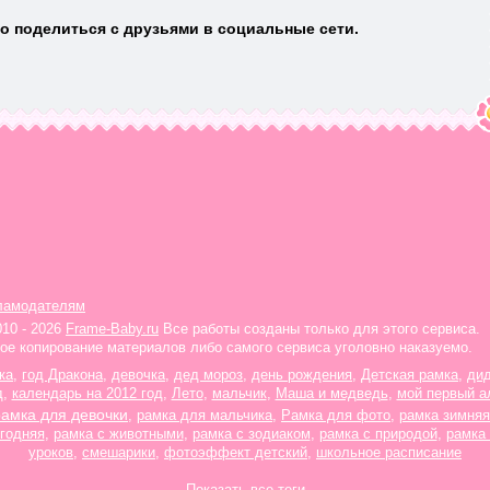
о поделиться с друзьями в социальные сети.
ламодателям
010 - 2026
Frame-Baby.ru
Все работы созданы только для этого сервиса.
ое копирование материалов либо самого сервиса уголовно наказуемо.
ка
,
год Дракона
,
девочка
,
дед мороз
,
день рождения
,
Детская рамка
,
ди
д
,
календарь на 2012 год
,
Лето
,
мальчик
,
Маша и медведь
,
мой первый а
рамка для девочки
,
рамка для мальчика
,
Рамка для фото
,
рамка зимняя
годняя
,
рамка с животными
,
рамка с зодиаком
,
рамка с природой
,
рамка
уроков
,
смешарики
,
фотоэффект детский
,
школьное расписание
Показать все теги