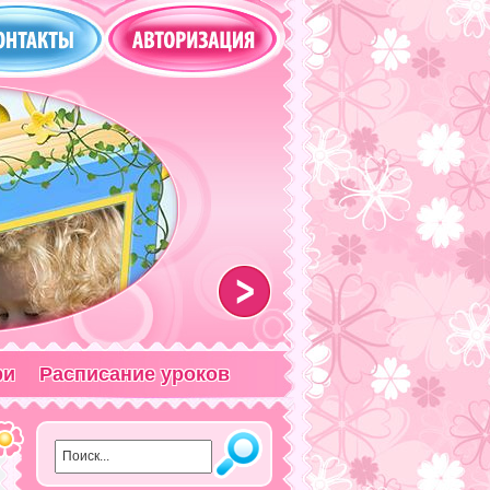
>
ри
Расписание уроков