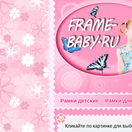
Рамки детские
Рамки для
Кликайте по картинке для выб