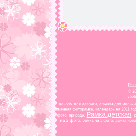
Рек
© 2
Люб
альбом для девочки
,
альбом для мальчи
именная фоторамка
,
календарь на 2011 го
Рамка детская
фото
,
природа
,
,
на 2 фото
,
рамка на 3 фото
,
рамка ново