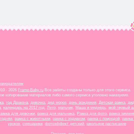
ламодателям
010 - 2026
Frame-Baby.ru
Все работы созданы только для этого сервиса.
ое копирование материалов либо самого сервиса уголовно наказуемо.
ка
,
год Дракона
,
девочка
,
дед мороз
,
день рождения
,
Детская рамка
,
ди
д
,
календарь на 2012 год
,
Лето
,
мальчик
,
Маша и медведь
,
мой первый а
рамка для девочки
,
рамка для мальчика
,
Рамка для фото
,
рамка зимняя
годняя
,
рамка с животными
,
рамка с зодиаком
,
рамка с природой
,
рамка
уроков
,
смешарики
,
фотоэффект детский
,
школьное расписание
Показать все теги