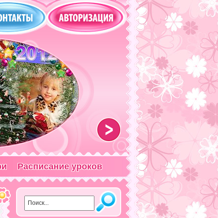
>
ри
Расписание уроков