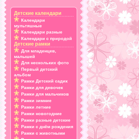
Детские календари
Календари
мультяшные
Календари разные
Календари с природой
Детские рамки
Для младенцев,
малышей
Для нескольких фото
Первый детский
альбом
Рамки Детский садик
Рамки для девочек
Рамки для мальчиков
Рамки зимние
Рамки летние
Рамки новогодние
Рамки разные детские
Рамки с днём рождения
Рамки с животными