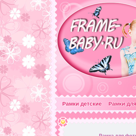
Рамки детские
Рамки для
Рамка для фот