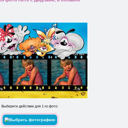
Выберите действие для 1-го фото: