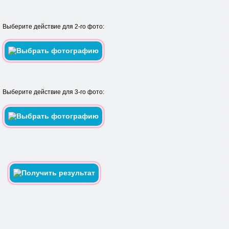
Выберите действие для 2-го фото:
Выберите действие для 3-го фото: