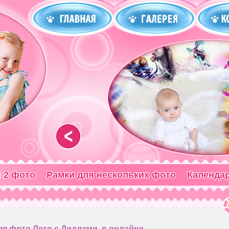
<
 2 фото
Рамки для нескольких фото
Календа
ля фото Лето с Дидлами, в онлайне