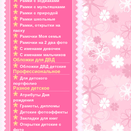
Рамки с зодиаками
Рамки с мультяшками
Рамки с природой
Рамки школьные
Рамки, открытки на
пасху
Рамочки Моя семья
Рамочки на 2 два фото
С именами девочек
С именами мальчиков
Обложки для ДВД
Обложки ДВД детские
Профессиональное
Для детского
портфолио
Разное детское
Атрибуты Дня
рождения
Грамоты, дипломы
Детские фотоэффекты
Закладки для книг
Открытки детские с
фото