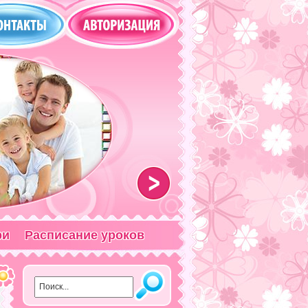
>
ри
Расписание уроков