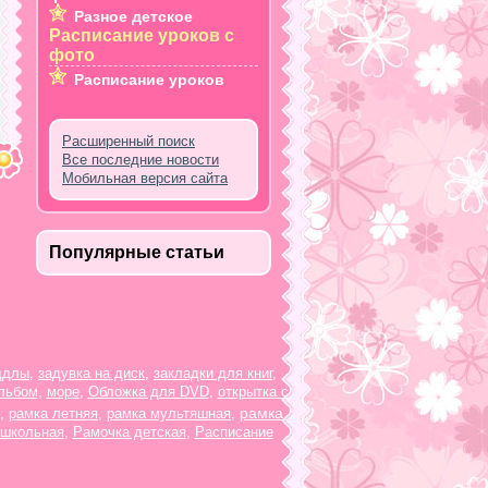
Разное детское
Расписание уроков с
фото
Расписание уроков
Расширенный поиск
Все последние новости
Мобильная версия сайта
Популярные статьи
ддлы
,
задувка на диск
,
закладки для книг
,
льбом
,
море
,
Обложка для DVD
,
открытка с
рамка
,
рамка летняя
,
рамка мультяшная
,
 школьная
,
Рамочка детская
,
Расписание