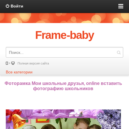
Войти
Frame-baby
Полная версия сайта
Все категории
Фоторамка Мои школьные друзья, online вставить
фотографию школьников